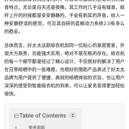
音特点，无论是白天还是夜晚，其工作时几乎没有噪音，晾
杆上升的时候都是安安静静的，不会有刺耳的声音，给人一
种安静舒适的感觉，可见其自研的蓝鲸动力系统2.0有多么
首
的稳妥。
页
总体而言，好太太这款晾衣机如同一位贴心的家庭管家，外
新
观大方高贵，功能强大实用，绝对不是花瓶的存在。晾衣机
商
的每一个细节都是经过了精心设计，不仅很好的解决了用户
业
在日常晾晒中的一些难题，也很好的借助产品表达了好太太
观
察
品牌为用户提供了便捷、高效的晾晒体验的宗旨，也让用户
深深的感受到智能晾衣机的到来，可以让家务变得更加轻松
新
愉快。
科
技
Table of Contents
投
免责声明