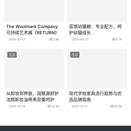
The Woolmark Company
蓝馔幼猫粮：专业配方，呵
可持续艺术展《RETURN》
护幼猫成长
2024-03-27
2.8K
2024-06-27
8.7K
生活
生活
从卸妆到养肤，润根源舒护
现代学校家具流行趋势与优
洁颜卸妆油带来双重呵护
选品牌指南
2024-10-16
52.3K
2024-12-11
65.6K