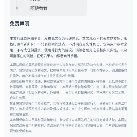
融
资
随便看看
免责声明
人
工
智
本文转载自网络平台，发布此文仅为传递信息，本文观点不代表本站立场，版
权归原作者所有；不代表赞同其观点，不对内容真实性负责，仅供用户参考之
能
用，不构成任何投资、使用等行为的建议。请读者使用之前核实真实性，以及
可能存在的风险，任何后果均由读者自行承担。
汽
本网站提供的草稿箱预览链接仅用于内容创作者内部测试及协作沟通，不构成正式发布
车
内容。预览链接包含的图文、数据等内容均为未定稿版本，可能存在错误、遗漏或临时
性修改，用户不得将其作为决策依据或对外传播。
&
因预览链接内容不准确、失效或第三方不当使用导致的直接或间接损失（包括但不限于
出
数据错误、商业风险、法律纠纷等），本网站不承担赔偿责任。用户通过预览链接访问
行
第三方资源（如嵌入的图片、外链等），需自行承担相关风险，本网站不对其安全性、
合法性负责。
禁止将预览链接用于商业推广、侵权传播或违反公序良俗的行为，违者需自行承担法律
行
责任。如发现预览链接内容涉及侵权或违规，用户应立即停止使用并通过网站指定渠道
提交删除请求。
业
本声明受中华人民共和国法律管辖，争议解决以本网站所在地法院为管辖法院。本网站
资
保留修改免责声明的权利，修改后的声明将同步更新至预览链接页面，用户继续使用即
讯
视为接受新条款。