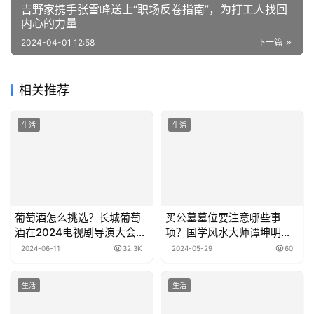
吉野家携手张雪峰送上“职场反卷指南”，为打工人找回
内心的力量
2024-04-01 12:58
下一篇
相关推荐
生活
生活
葡萄酒怎么挑选？长城葡萄
买公墓墓位要注意哪些事
酒在2024电视剧导演大会绽
项？国学风水大师谭坤明指
放精彩
出五点
2024-06-11
32.3K
2024-05-29
60
生活
生活