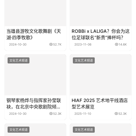
当雄县游牧文化歌舞剧《天
ROBBi x LALIGA？你会为这
湖·四季牧歌》
位足球联名“新贵”捧杯吗？
2024-10-30
52.7K
2023-11-06
14.6K
文化艺术频道
文化艺术频道
钢琴家杨烨与指挥家孙莹联
HIAF 2025 艺术地平线酒店
袂，在北京中央歌剧院倾情
型艺术展览
奏响“钢琴之夜”音乐会
2024-10-30
52.3K
2025-11-10
52.3K
文化艺术频道
文化艺术频道