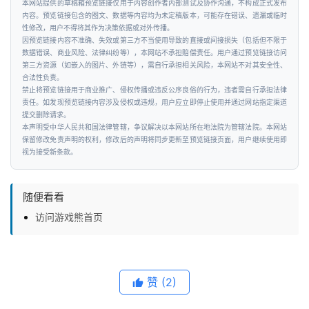
本网站提供的草稿箱预览链接仅用于内容创作者内部测试及协作沟通，不构成正式发布
内容。预览链接包含的图文、数据等内容均为未定稿版本，可能存在错误、遗漏或临时
性修改，用户不得将其作为决策依据或对外传播。
因预览链接内容不准确、失效或第三方不当使用导致的直接或间接损失（包括但不限于
数据错误、商业风险、法律纠纷等），本网站不承担赔偿责任。用户通过预览链接访问
第三方资源（如嵌入的图片、外链等），需自行承担相关风险，本网站不对其安全性、
合法性负责。
禁止将预览链接用于商业推广、侵权传播或违反公序良俗的行为，违者需自行承担法律
责任。如发现预览链接内容涉及侵权或违规，用户应立即停止使用并通过网站指定渠道
提交删除请求。
本声明受中华人民共和国法律管辖，争议解决以本网站所在地法院为管辖法院。本网站
保留修改免责声明的权利，修改后的声明将同步更新至预览链接页面，用户继续使用即
视为接受新条款。
随便看看
访问游戏熊首页
赞
(2)