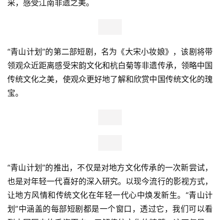
采，感受江南非遗之美。
页
新
商
“青山计划”的第二部短剧，名为《大宋小妆娘》，该剧将带
业
领观众近距离感受宋韵文化和杭白菊等非遗传承，领略中国
观
传统文化之美，使观众更好地了解和欣赏中国传统文化的瑰
察
宝。
新
科
技
投
“青山计划”的推出，不仅是对地方文化传承的一次新尝试，
融
也是对年轻一代喜好的深入研究。以现今流行的影视方式，
资
让地方风情和传统文化在年轻一代心中焕发新生。“青山计
人
划”中涵盖的每部短剧都是一个窗口，透过它，我们可以看