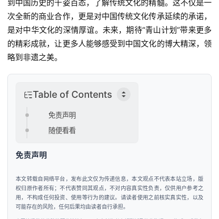
工
到中国历史的千姿百态，了解传统文化的精髓。这不仅是一
智
次全新的商业合作，更是对中国传统文化传承延续的承诺，
能
是对中华文化的深情厚谊。未来，期待“青山计划”带来更多
的精彩成就，让更多人能够感受到中国文化的博大精深，领
汽
略到非遗之美。
车
&
出
Table of Contents
行
免责声明
行
随便看看
业
资
免责声明
讯
本文转载自网络平台，发布此文仅为传递信息，本文观点不代表本站立场，版
权归原作者所有；不代表赞同其观点，不对内容真实性负责，仅供用户参考之
用，不构成任何投资、使用等行为的建议。请读者使用之前核实真实性，以及
可能存在的风险，任何后果均由读者自行承担。