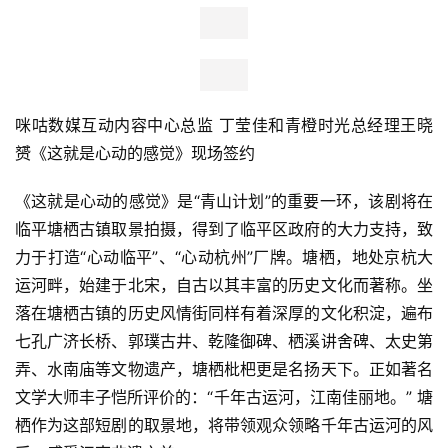
咪咕数媒互动内容中心总监 丁莹佳和青橙时光总经理王晓
赟《这就是心动的感觉》现场签约
《这就是心动的感觉》是“青山计划”的重要一环，该剧将在
临平塘栖古镇取景拍摄，得到了临平区政府的大力支持，致
力于打造“心动临平”、“心动杭州”厂牌。塘栖，地处京杭大
运河畔，始建于北宋，自古以其丰富的历史文化而著称。坐
落在塘栖古镇的历史风情街同样有着深厚的文化积淀，遍布
七孔广济长桥、郭璞古井、乾隆御碑、栖溪讲舍碑、太史第
弄、水南庙等文物遗产，塘栖枇杷更是名扬天下。正如著名
文学大师丰子恺所评价的：“千年古运河，江南佳丽地。” 塘
栖作为这部短剧的取景地，将带领观众领略千年古运河的风
首