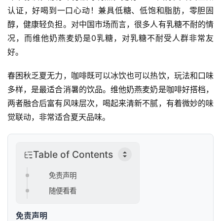
认证，好喝到一口心动！兼具低糖、低饱和脂肪，零胆固
首
醇，健康轻负担。对中国市场而言，很多人有乳糖不耐的情
页
况，而维他奶燕麦奶是0乳糖，对乳糖不耐受人群非常友
好。
新
商
春困秋乏夏无力，咖啡既可以冰饮也可以热饮，玩法和口味
业
多样，是最适合消暑的饮品。维他奶燕麦奶是咖啡好搭档，
观
两者融合后富有风味层次，喝起来清新不腻，有着微妙的味
察
觉联动，非常适合夏天品味。
新
科
Table of Contents
技
免责声明
投
随便看看
融
资
免责声明