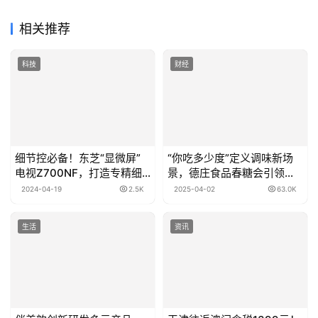
相关推荐
科技
财经
细节控必备！东芝“显微屏”
“你吃多少度”定义调味新场
电视Z700NF，打造专精细
景，德庄食品春糖会引领全
节的“显微屏”电视
民吃辣潮流
2024-04-19
2.5K
2025-04-02
63.0K
生活
资讯