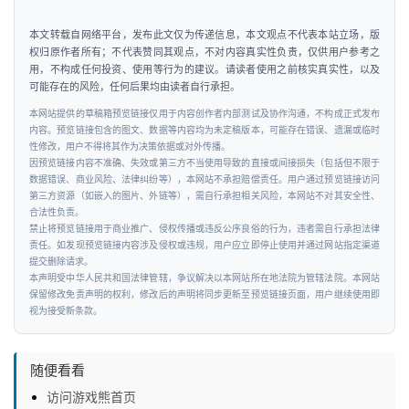
人
本文转载自网络平台，发布此文仅为传递信息，本文观点不代表本站立场，版
权归原作者所有；不代表赞同其观点，不对内容真实性负责，仅供用户参考之
工
用，不构成任何投资、使用等行为的建议。请读者使用之前核实真实性，以及
智
可能存在的风险，任何后果均由读者自行承担。
能
本网站提供的草稿箱预览链接仅用于内容创作者内部测试及协作沟通，不构成正式发布
内容。预览链接包含的图文、数据等内容均为未定稿版本，可能存在错误、遗漏或临时
汽
性修改，用户不得将其作为决策依据或对外传播。
因预览链接内容不准确、失效或第三方不当使用导致的直接或间接损失（包括但不限于
车
数据错误、商业风险、法律纠纷等），本网站不承担赔偿责任。用户通过预览链接访问
&
第三方资源（如嵌入的图片、外链等），需自行承担相关风险，本网站不对其安全性、
出
合法性负责。
禁止将预览链接用于商业推广、侵权传播或违反公序良俗的行为，违者需自行承担法律
行
责任。如发现预览链接内容涉及侵权或违规，用户应立即停止使用并通过网站指定渠道
提交删除请求。
本声明受中华人民共和国法律管辖，争议解决以本网站所在地法院为管辖法院。本网站
行
保留修改免责声明的权利，修改后的声明将同步更新至预览链接页面，用户继续使用即
业
视为接受新条款。
资
讯
随便看看
访问游戏熊首页