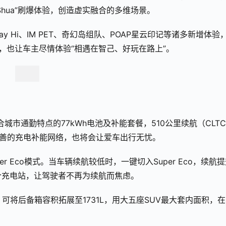
hua”刷爆体验，创造虚实融合的多维场景。
Say Hi、IM PET、奇幻岛组队、POAP星云印记等诸多新增体验
点，也让车主尽情体验“相遇在智己、好玩在路上”。
合城市通勤特点的77kWh电池及补能套餐，510公里续航（CLT
完善的充电补能网络，也将会让爱车出行无忧。
 Eco模式。当车辆续航较低时，一键切入Super Eco，续航
个充电站，让驾驶者不再为续航而焦虑。
座椅”，可将后备箱容积拓展至1731L，用大五座SUV最大套内面积，
。