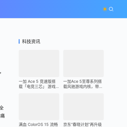
科技资讯
，
一加 Ace 5 竞速版搭
一加Ace 5至尊系列搭
载「电竞三芯」 游戏
载风驰游戏内核，带来
体验超越同档所有手机
最强1% Low帧表现
全
与痛
满血 ColorOS 15 流畅
京东“春晓计划”再升级