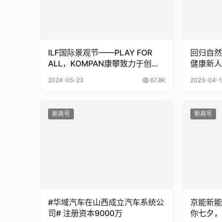
ILF国际景观节——PLAY FOR
回归自然
ALL，KOMPAN康攀致力于创新
健康新人
与包容性游乐场
2024-05-23
67.8K
2023-04-
新商号
新商号
#华域汽车在山西成立汽车系统公
京能新能
司# 注册资本9000万
你七夕，