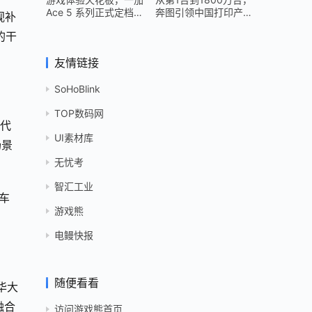
Ace 5 系列正式定档
奔图引领中国打印产业
视补
12 月 26 日
跻身世界头部
的干
友情链接
SoHoBlink
TOP数码网
景代
UI素材库
场景
无忧考
智汇工业
车
游戏熊
电鳗快报
随便看看
华大
融合
访问游戏熊首页