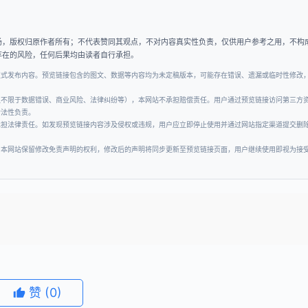
场，版权归原作者所有；不代表赞同其观点，不对内容真实性负责，仅供用户参考之用，不构
存在的风险，任何后果均由读者自行承担。
正式发布内容。预览链接包含的图文、数据等内容均为未定稿版本，可能存在错误、遗漏或临时性修改
但不限于数据错误、商业风险、法律纠纷等），本网站不承担赔偿责任。用户通过预览链接访问第三方
合法性负责。
承担法律责任。如发现预览链接内容涉及侵权或违规，用户应立即停止使用并通过网站指定渠道提交删
。本网站保留修改免责声明的权利，修改后的声明将同步更新至预览链接页面，用户继续使用即视为接
赞
(0)