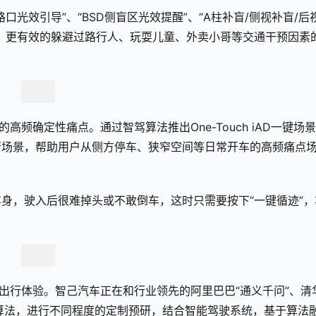
光效引导”、“BSD侧盲区光效提醒”、“A柱补盲/侧视补盲/后
，更有效的躲避过路行人、玩耍儿童、外卖小哥等交通干预因素
频确定性痛点。通过智驾算法推出One-Touch iAD一键场
行场景，帮助用户从侧方停车、狭窄空间等日常开车的高频痛点
身，驶入后很难掉头或不敢倒车，这时只需要按下“一键循迹”，
多出行体验。智己汽车正在和行业领先的阿里巴巴“通义千问”、清
等大模型算法，进行不同程度的定制预研，结合智能驾驶系统，基于算法