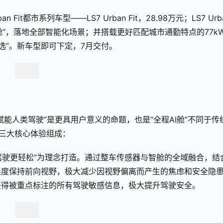
t都市系列车型——LS7 Urban Fit，28.98万元；LS7 Urba
程AI舱”，落地全部智能化场景；并搭载更好匹配城市通勤特点的77k
选”。新车型即可下定，7月交付。
能人类驾驶”是更具用户意义的命题，也是“全程AI舱”不同于传
由三大核心体验组成：
让驾驶更轻松”为理念打造。通过整车传感器与智舱的全域融合，结
限度保持前向视野，极大减少因视野偏离而产生的焦虑和安全隐
获得被重点标注的所有驾驶敏感信息，极大提升驾驶安全。