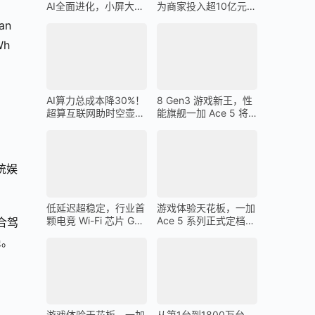
AI全面进化，小屏大魔
为商家投入超10亿元广
王一加 13T 搭载
告金补贴 上不封顶
n 
Wh
AI算力总成本降30%！
8 Gen3 游戏新王，性
超算互联网助时空壶高
能旗舰一加 Ace 5 将
质量出海
在 12 月 26 日发布
统娱
低延迟超稳定，行业首
游戏体验天花板，一加
颗电竞 Wi-Fi 芯片 G1
Ace 5 系列正式定档
合驾
助力一加 Ace 5 Pro 化
12 月 26 日
患。
身穿墙王
游戏体验天花板，一加
从第1台到1800万台，