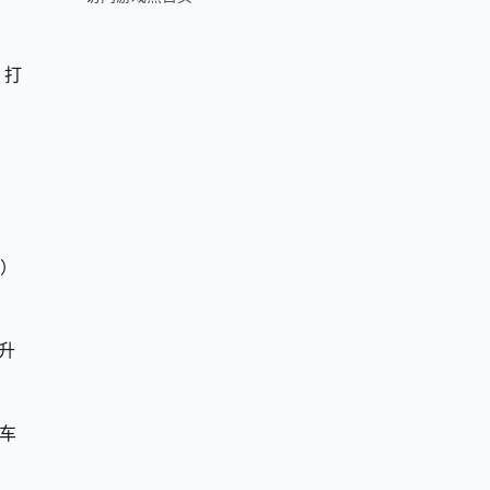
，打
C）
提升
在车