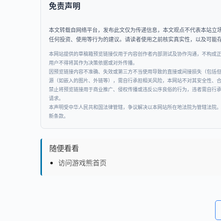
免责声明
本文转载自网络平台，发布此文仅为传递信息，本文观点不代表本站立
任何投资、使用等行为的建议。请读者使用之前核实真实性，以及可能
本网站提供的草稿箱预览链接仅用于内容创作者内部测试及协作沟通，不构成
用户不得将其作为决策依据或对外传播。
因预览链接内容不准确、失效或第三方不当使用导致的直接或间接损失（包括
源（如嵌入的图片、外链等），需自行承担相关风险，本网站不对其安全性、
禁止将预览链接用于商业推广、侵权传播或违反公序良俗的行为，违者需自行
请求。
本声明受中华人民共和国法律管辖，争议解决以本网站所在地法院为管辖法院
新条款。
随便看看
访问游戏熊首页