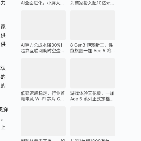
不力
AI全面进化，小屏大魔
为商家投入超10亿元广
王一加 13T 搭载
告金补贴 上不封顶
专家
续供
提供
AI算力总成本降30%！
8 Gen3 游戏新王，性
超算互联网助时空壶高
能旗舰一加 Ace 5 将
质量出海
在 12 月 26 日发布
威认
展的
业的
低延迟超稳定，行业首
游戏体验天花板，一加
颗电竞 Wi-Fi 芯片 G1
Ace 5 系列正式定档
助力一加 Ace 5 Pro 化
12 月 26 日
贯穿
身穿墙王
新。
业上
游戏体验天花板，一加
从第1台到1800万台，