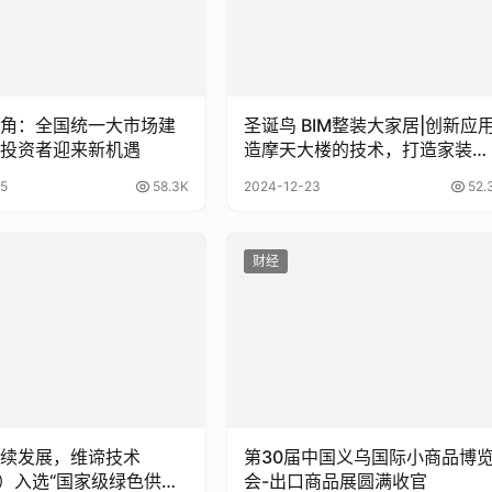
角：全国统一大市场建
圣诞鸟 BIM整装大家居|创新应
投资者迎来新机遇
造摩天大楼的技术，打造家装服
务新标准
5
58.3K
2024-12-23
52.
财经
续发展，维谛技术
第30届中国义乌国际小商品博
iv）入选“国家级绿色供应
会-出口商品展圆满收官