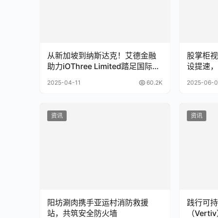
从新加坡到纳斯达克！艾德金融
股掌柜视
助力iOThree Limited踏足国际资
设提速，
本市场
2025-04-11
60.2K
2025-06-0
资讯
资讯
阳坊涮肉携手亚运村消防救援
践行可持
站，共筑安全防火墙
（Vert