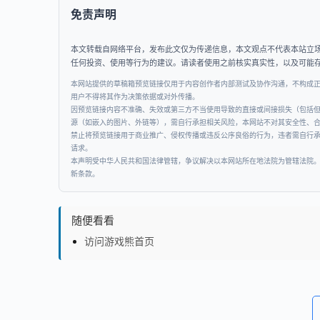
免责声明
本文转载自网络平台，发布此文仅为传递信息，本文观点不代表本站立
任何投资、使用等行为的建议。请读者使用之前核实真实性，以及可能
本网站提供的草稿箱预览链接仅用于内容创作者内部测试及协作沟通，不构成
用户不得将其作为决策依据或对外传播。
因预览链接内容不准确、失效或第三方不当使用导致的直接或间接损失（包括
源（如嵌入的图片、外链等），需自行承担相关风险，本网站不对其安全性、
禁止将预览链接用于商业推广、侵权传播或违反公序良俗的行为，违者需自行
请求。
本声明受中华人民共和国法律管辖，争议解决以本网站所在地法院为管辖法院
新条款。
随便看看
访问游戏熊首页