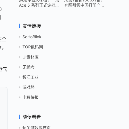
Ace 5 系列正式定档
奔图引领中国打印产业
0
12 月 26 日
跻身世界头部
排
友情链接
SoHoBlink
在全
TOP数码网
今，
UI素材库
无忧考
电气
智汇工业
游戏熊
电鳗快报
随便看看
访问游戏熊首页