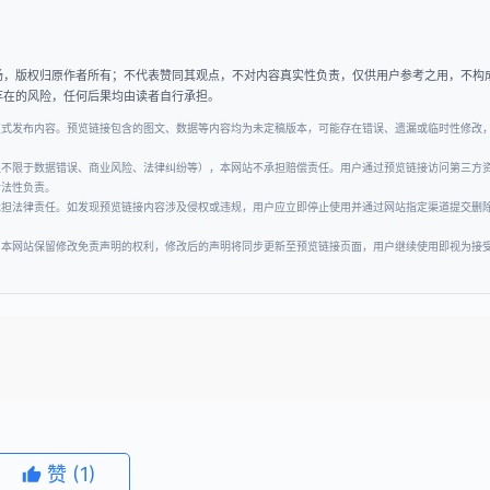
场，版权归原作者所有；不代表赞同其观点，不对内容真实性负责，仅供用户参考之用，不构
存在的风险，任何后果均由读者自行承担。
正式发布内容。预览链接包含的图文、数据等内容均为未定稿版本，可能存在错误、遗漏或临时性修改
但不限于数据错误、商业风险、法律纠纷等），本网站不承担赔偿责任。用户通过预览链接访问第三方
合法性负责。
承担法律责任。如发现预览链接内容涉及侵权或违规，用户应立即停止使用并通过网站指定渠道提交删
。本网站保留修改免责声明的权利，修改后的声明将同步更新至预览链接页面，用户继续使用即视为接
赞
(1)