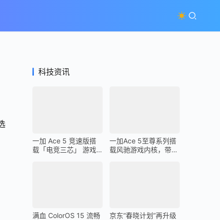
科技资讯
选
一加 Ace 5 竞速版搭
一加Ace 5至尊系列搭
载「电竞三芯」 游戏
载风驰游戏内核，带来
体验超越同档所有手机
最强1% Low帧表现
满血 ColorOS 15 流畅
京东“春晓计划”再升级