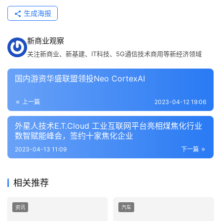
工
智
生成海报
能
新商业观察
汽
关注新商业、新基建、IT科技、5G通信技术商用等新经济领域
车
&
国内游资华盛联盟领投Neo CortexAI
出
行
上一篇
2023-04-12 19:06
外星人技术E.T.Cloud 工业互联网平台亮相煤焦化行业
行
数智赋能峰会，签约十家焦化企业
业
资
2023-04-13 11:09
下一篇
讯
相关推荐
资讯
汽车