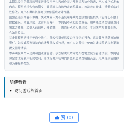
本网站提供的草稿箱预览链接仅用于内容创作者内部测试及协作沟通，不构成正式发布
页
内容。预览链接包含的图文、数据等内容均为未定稿版本，可能存在错误、遗漏或临时
性修改，用户不得将其作为决策依据或对外传播。
因预览链接内容不准确、失效或第三方不当使用导致的直接或间接损失（包括但不限于
新
数据错误、商业风险、法律纠纷等），本网站不承担赔偿责任。用户通过预览链接访问
商
第三方资源（如嵌入的图片、外链等），需自行承担相关风险，本网站不对其安全性、
业
合法性负责。
禁止将预览链接用于商业推广、侵权传播或违反公序良俗的行为，违者需自行承担法律
观
责任。如发现预览链接内容涉及侵权或违规，用户应立即停止使用并通过网站指定渠道
察
提交删除请求。
本声明受中华人民共和国法律管辖，争议解决以本网站所在地法院为管辖法院。本网站
保留修改免责声明的权利，修改后的声明将同步更新至预览链接页面，用户继续使用即
新
视为接受新条款。
科
技
随便看看
访问游戏熊首页
投
融
资
赞
(0)
人