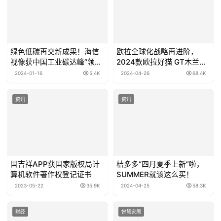
绿色低碳再交新成果！海信
欧拉全球化战略再进阶，
视像获中国工业碳达峰“领跑
2024款欧拉好猫 GT木兰版
者”企业称号
北京车展超值上市！
2024-01-16
5.4K
2024-04-26
68.4K
资讯
资讯
国吉祥APP获国家版权局计
桔多多“四月夏季上新”啦，
算机软件著作权登记证书
SUMMER就该这么买！
2023-05-22
35.9K
2024-04-25
58.3K
财经
智慧家居